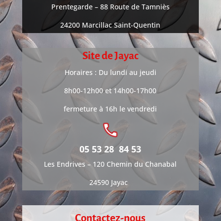
Prentegarde –
88 Route de Tamniès
24200 Marcillac Saint-Quentin
Site de Jayac
Horaires : Du lundi au jeudi
8h00-12h00 et 14h00-17h00
fermeture à 16h le vendredi
05 53 28 84 53
Les Endrives –
120 Chemin du Chanabal
24590 Jayac
Contactez-nous