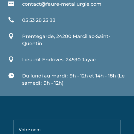

contact@faure-metallurgie.com

05 53 28 25 88

Prentegarde, 24200 Marcillac-Saint-
Quentin

Lieu-dit Endrives, 24590 Jayac

Du lundi au mardi : 9h - 12h et 14h - 18h (Le
samedi : 9h - 12h)