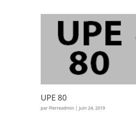
UPE 80
par
Pierreadmin
|
Juin 24, 2019