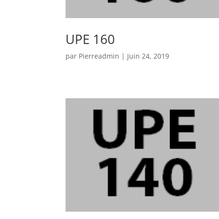
UPE 160
par
Pierreadmin
|
Juin 24, 2019