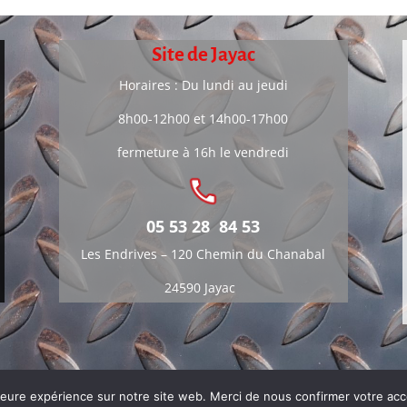
Site de Jayac
Horaires : Du lundi au jeudi
8h00-12h00 et 14h00-17h00
fermeture à 16h le vendredi
05 53 28 84 53
Les Endrives –
120 Chemin du Chanabal
24590 Jayac
es
Politique de confidentialité
Un site développé par DSO
lleure expérience sur notre site web. Merci de nous confirmer votre acc