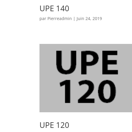
UPE 140
par
Pierreadmin
|
Juin 24, 2019
UPE 120