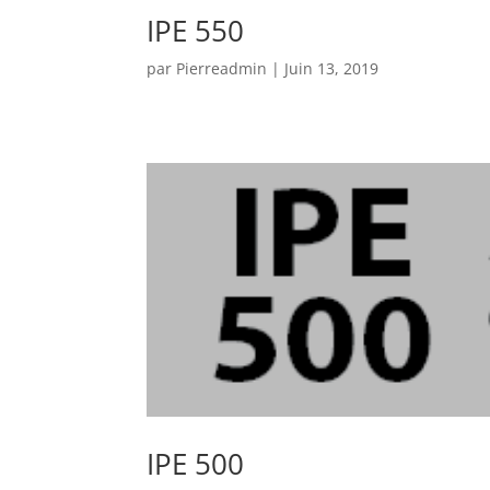
IPE 550
par
Pierreadmin
|
Juin 13, 2019
IPE 500