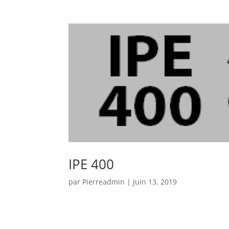
IPE 400
par
Pierreadmin
|
Juin 13, 2019