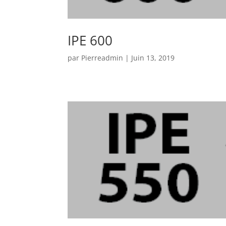
IPE 600
par
Pierreadmin
|
Juin 13, 2019