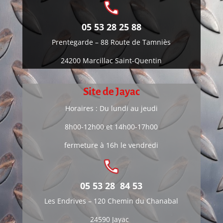
05 53 28 25 88
Prentegarde –
88 Route de Tamniès
24200 Marcillac Saint-Quentin
Site de Jayac
Horaires : Du lundi au jeudi
8h00-12h00 et 14h00-17h00
fermeture à 16h le vendredi
05 53 28 84 53
Les Endrives –
120 Chemin du Chanabal
24590 Jayac