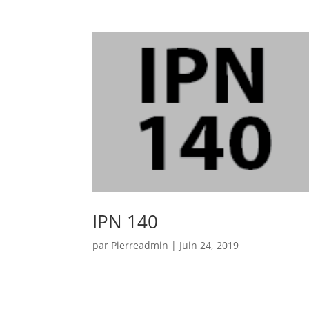
IPN 140
par
Pierreadmin
|
Juin 24, 2019